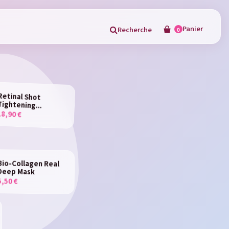
Panier
Recherche
0
×
Retinal Shot
Tightening...
18,90 €
in
Bio-Collagen Real
Deep Mask
5,50 €