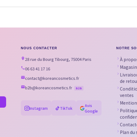
NOUS CONTACTER
NOTRE SO
28 rue du Bourg Tibourg, 75004 Paris
À propo
Magasin
06 63 41 17 16
Livraiso
contact@koreancosmetics.fr
de retou
b2b@koreancosmetics.fr
Conditi
B2B
ventes
Mention
Avis
Instagram
TikTok
Politiqu
Google
confiden
Contact
Plan du 