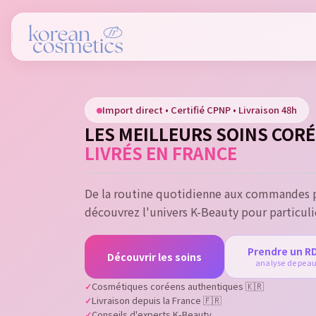
Si
Import direct • Certifié CPNP • Livraison 48h
You
LES MEILLEURS SOINS COR
LIVRÉS EN FRANCE
De la routine quotidienne aux commandes p
découvrez l'univers K-Beauty pour particuli
Prendre un R
Découvrir les soins
analyse de pea
Cosmétiques coréens authentiques 🇰🇷
Livraison depuis la France 🇫🇷
Conseils d'experts K-Beauty