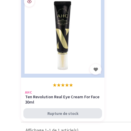
★
★
★
★
★
AHC
Ten Revolution Real Eye Cream For Face
30ml
Rupture de stock
Affichage 1-1 de 1 article(s)