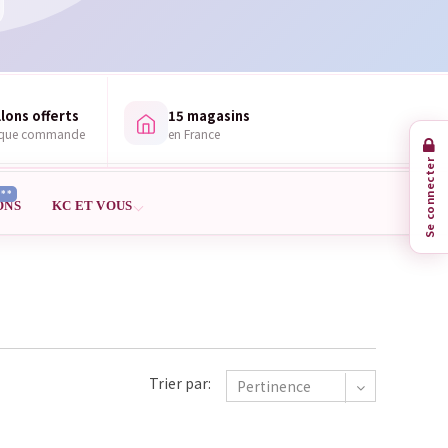
lons offerts
15 magasins
aque commande
en France
Se connecter
***
ONS
KC ET VOUS
Trier par:
Pertinence