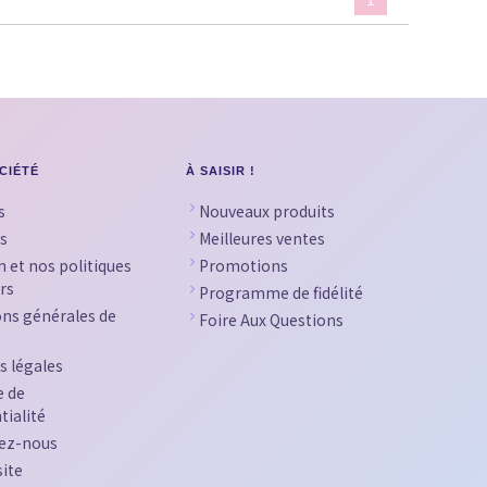
CIÉTÉ
À SAISIR !
s
Nouveaux produits
s
Meilleures ventes
n et nos politiques
Promotions
rs
Programme de fidélité
ons générales de
Foire Aux Questions
s légales
e de
tialité
ez-nous
site