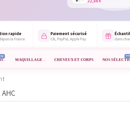
22,86 €
tion rapide
Paiement sécurisé
Échantil
epuis la France
CB, PayPal, Apple Pay
dans ch
EW
**
NS
MAQUILLAGE
CHEVEUX ET CORPS
NOS SÉLECTI
nt
E AHC