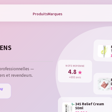
Produits
Marques
gn in
 need to be logged in to save products in your wish list.
ÉENS
Cancel
Sign 
NOTE MOYENNE
rofessionnelles —
4.8
★
ers et revendeurs.
+693 avis
DV
u
345 Relief Cream
50ml