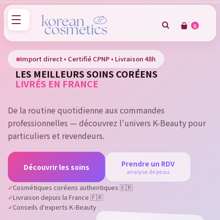
0
×
Sign in
Import direct • Certifié CPNP • Livraison 48h
LES MEILLEURS SOINS CORÉENS
You need to be logged in to save products in your wish
LIVRÉS EN FRANCE
list.
De la routine quotidienne aux commandes
professionnelles — découvrez l'univers K-Beauty pour
Cancel
Sign in
particuliers et revendeurs.
Prendre un RDV
Découvrir les soins
analyse de peau
Cosmétiques coréens authentiques 🇰🇷
Livraison depuis la France 🇫🇷
Conseils d'experts K-Beauty