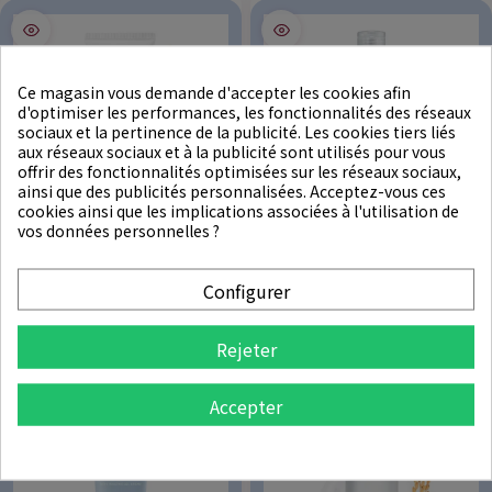
Ce magasin vous demande d'accepter les cookies afin
d'optimiser les performances, les fonctionnalités des réseaux
sociaux et la pertinence de la publicité. Les cookies tiers liés
aux réseaux sociaux et à la publicité sont utilisés pour vous
offrir des fonctionnalités optimisées sur les réseaux sociaux,
ainsi que des publicités personnalisées. Acceptez-vous ces
cookies ainsi que les implications associées à l'utilisation de
vos données personnelles ?
★
★
★
★
★
★
★
★
★
★
Configurer
S.NATURE
S.NATURE
Aqua Rice Foam Cleanser 160ml
Aqua Oasis Toner 300ml
Rejeter
Rupture de stock
19,50 €
·
AJOUTER
Accepter