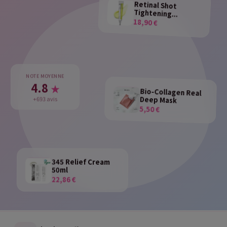
Retinal Shot
Tightening...
18,90 €
NOTE MOYENNE
4.8
★
Bio-Collagen Real
Deep Mask
+693 avis
5,50 €
345 Relief Cream
50ml
22,86 €