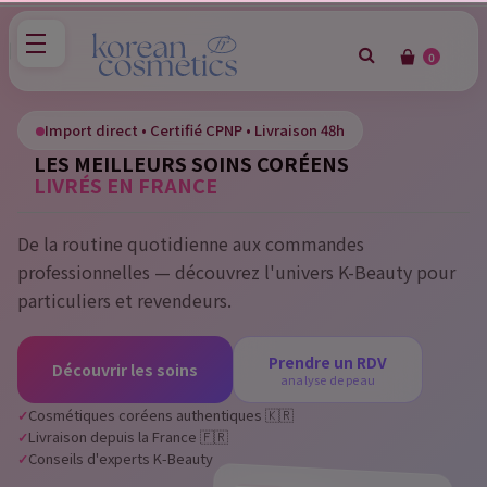
0
×
Sign in
Import direct • Certifié CPNP • Livraison 48h
LES MEILLEURS SOINS CORÉENS
You need to be logged in to save products in your wish
LIVRÉS EN FRANCE
list.
De la routine quotidienne aux commandes
professionnelles — découvrez l'univers K-Beauty pour
Cancel
Sign in
particuliers et revendeurs.
Prendre un RDV
Découvrir les soins
analyse de peau
Cosmétiques coréens authentiques 🇰🇷
Livraison depuis la France 🇫🇷
Conseils d'experts K-Beauty