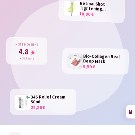
Retinal Shot
Tightening...
18,90 €
NOTE MOYENNE
4.8
★
Bio-Collagen Real
+693 avis
Deep Mask
5,50 €
345 Relief Cream
50ml
22,86 €