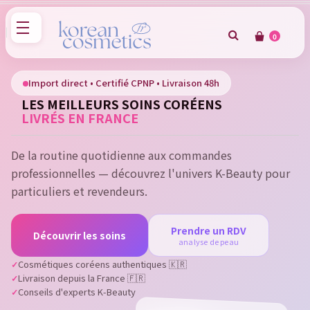
0
×
Sign in
Import direct • Certifié CPNP • Livraison 48h
LES MEILLEURS SOINS CORÉENS
You need to be logged in to save products in your wish
LIVRÉS EN FRANCE
list.
De la routine quotidienne aux commandes
professionnelles — découvrez l'univers K-Beauty pour
Cancel
Sign in
particuliers et revendeurs.
Prendre un RDV
Découvrir les soins
analyse de peau
Cosmétiques coréens authentiques 🇰🇷
Livraison depuis la France 🇫🇷
Conseils d'experts K-Beauty