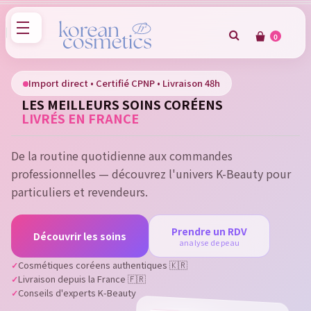
0
×
Sign in
Import direct • Certifié CPNP • Livraison 48h
LES MEILLEURS SOINS CORÉENS
You need to be logged in to save products in your wish
LIVRÉS EN FRANCE
list.
De la routine quotidienne aux commandes
professionnelles — découvrez l'univers K-Beauty pour
Cancel
Sign in
particuliers et revendeurs.
Prendre un RDV
Découvrir les soins
analyse de peau
Cosmétiques coréens authentiques 🇰🇷
Livraison depuis la France 🇫🇷
Conseils d'experts K-Beauty