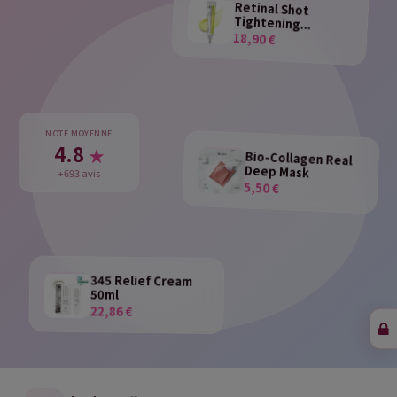
Retinal Shot
Tightening...
18,90 €
NOTE MOYENNE
4.8
★
Bio-Collagen Real
Deep Mask
+693 avis
5,50 €
345 Relief Cream
50ml
22,86 €