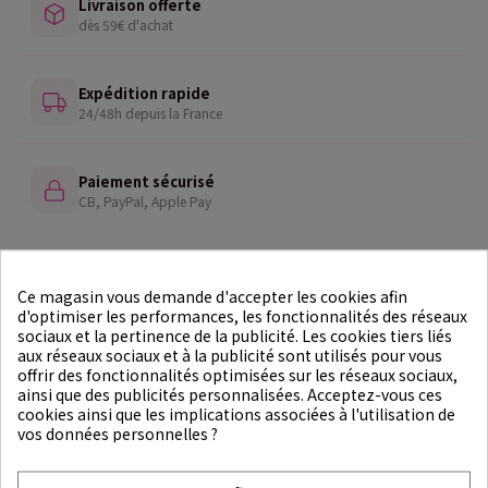
Livraison offerte
dès 59€ d'achat
Expédition rapide
24/48h depuis la France
Paiement sécurisé
CB, PayPal, Apple Pay
Échantillons offerts
dans chaque commande
Ce magasin vous demande d'accepter les cookies afin
d'optimiser les performances, les fonctionnalités des réseaux
sociaux et la pertinence de la publicité. Les cookies tiers liés
aux réseaux sociaux et à la publicité sont utilisés pour vous
15 magasins
offrir des fonctionnalités optimisées sur les réseaux sociaux,
en France
ainsi que des publicités personnalisées. Acceptez-vous ces
cookies ainsi que les implications associées à l'utilisation de
vos données personnelles ?
Accueil
Marques
Dariya
Fabricant