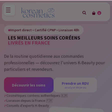
0
×
Sign in
Import direct • Certifié CPNP • Livraison 48h
LES MEILLEURS SOINS CORÉENS
You need to be logged in to save products in your wish
LIVRÉS EN FRANCE
list.
De la routine quotidienne aux commandes
professionnelles — découvrez l'univers K-Beauty pour
Cancel
Sign in
particuliers et revendeurs.
Prendre un RDV
Découvrir les soins
analyse de peau
Cosmétiques coréens authentiques 🇰🇷
Livraison depuis la France 🇫🇷
Conseils d'experts K-Beauty