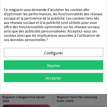
LISTE DES PRODUITS PAR MARQUE ORIEN
Ce magasin vous demande d'accepter les cookies afin
d'optimiser les performances, les fonctionnalités des réseaux
sociaux et la pertinence de la publicité. Les cookies tiers liés
Pertinence
aux réseaux sociaux et à la publicité sont utilisés pour vous
offrir des fonctionnalités optimisées sur les réseaux sociaux,
ainsi que des publicités personnalisées. Acceptez-vous ces
cookies ainsi que les implications associées à l'utilisation de
vos données personnelles ?
Configurer
Rejeter
Accepter
★
★
★
★
★
★
★
★
★
★
ORIEN
ORIEN
Mugwort Collagen Pore Serum
Mugwort Zero Film Cleansing
30ml
Foam 150ml