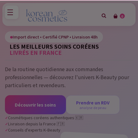
0
×
Sign in
Import direct • Certifié CPNP • Livraison 48h
LES MEILLEURS SOINS CORÉENS
You need to be logged in to save products in your wish
LIVRÉS EN FRANCE
list.
De la routine quotidienne aux commandes
professionnelles — découvrez l'univers K-Beauty pour
Cancel
Sign in
particuliers et revendeurs.
Prendre un RDV
Découvrir les soins
analyse de peau
Cosmétiques coréens authentiques 🇰🇷
Livraison depuis la France 🇫🇷
Conseils d'experts K-Beauty