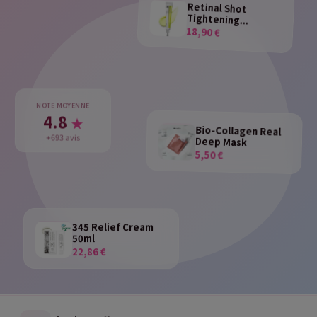
Retinal Shot
Tightening...
18,90 €
NOTE MOYENNE
4.8
★
Bio-Collagen Real
Deep Mask
+693 avis
5,50 €
345 Relief Cream
50ml
22,86 €