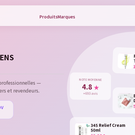
Produits
Marques
gn in
 need to be logged in to save products in your wish list.
ÉENS
Cancel
Sign 
rofessionnelles —
NOTE MOYENNE
4.8
★
ers et revendeurs.
+693 avis
DV
u
345 Relief Cream
50ml