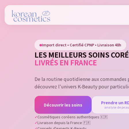
Si
Import direct • Certifié CPNP • Livraison 48h
You
LES MEILLEURS SOINS COR
LIVRÉS EN FRANCE
De la routine quotidienne aux commandes p
découvrez l'univers K-Beauty pour particuli
Prendre un R
Découvrir les soins
analyse de pea
Cosmétiques coréens authentiques 🇰🇷
Livraison depuis la France 🇫🇷
Conseils d'experts K-Beauty