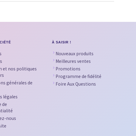
CIÉTÉ
À SAISIR !
s
Nouveaux produits
s
Meilleures ventes
n et nos politiques
Promotions
rs
Programme de fidélité
ons générales de
Foire Aux Questions
s légales
e de
tialité
ez-nous
site