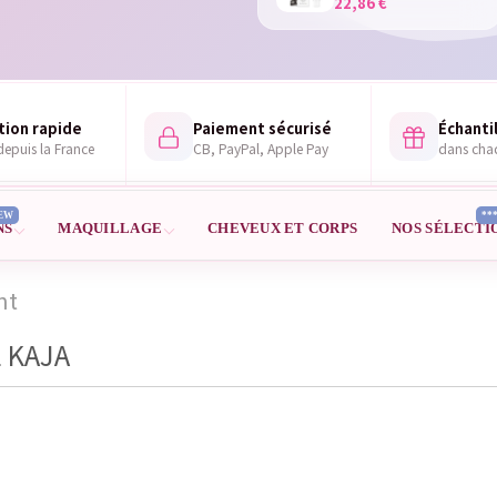
22,86 €
tion rapide
Paiement sécurisé
Échantil
epuis la France
CB, PayPal, Apple Pay
dans ch
EW
**
NS
MAQUILLAGE
CHEVEUX ET CORPS
NOS SÉLECTI
nt
 KAJA