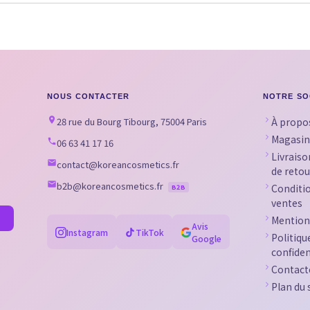
NOUS CONTACTER
NOTRE SO
28 rue du Bourg Tibourg, 75004 Paris
À propo
Magasin
06 63 41 17 16
Livraiso
contact@koreancosmetics.fr
de retou
b2b@koreancosmetics.fr
Conditi
B2B
ventes
Mention
Avis
Instagram
TikTok
Politiqu
Google
confiden
Contact
Plan du 