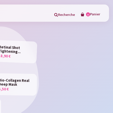
Panier
Recherche
0
×
Retinal Shot
Tightening...
18,90 €
in
Bio-Collagen Real
Deep Mask
5,50 €