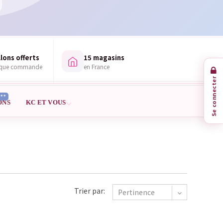
lons offerts
15 magasins
aque commande
en France
Se connecter
***
ONS
KC ET VOUS
Trier par:
Pertinence