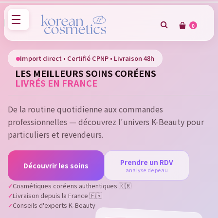
0
×
Sign in
Import direct • Certifié CPNP • Livraison 48h
LES MEILLEURS SOINS CORÉENS
You need to be logged in to save products in your wish
LIVRÉS EN FRANCE
list.
De la routine quotidienne aux commandes
professionnelles — découvrez l'univers K-Beauty pour
Cancel
Sign in
particuliers et revendeurs.
Prendre un RDV
Découvrir les soins
analyse de peau
Cosmétiques coréens authentiques 🇰🇷
Livraison depuis la France 🇫🇷
Conseils d'experts K-Beauty