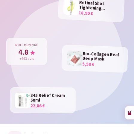
Retinal Shot
Tightening...
18,90 €
NOTE MOYENNE
4.8
★
Bio-Collagen Real
Deep Mask
+693 avis
5,50 €
345 Relief Cream
50ml
22,86 €