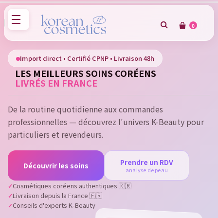
0
×
Sign in
Import direct • Certifié CPNP • Livraison 48h
LES MEILLEURS SOINS CORÉENS
You need to be logged in to save products in your wish
LIVRÉS EN FRANCE
list.
De la routine quotidienne aux commandes
professionnelles — découvrez l'univers K-Beauty pour
Cancel
Sign in
particuliers et revendeurs.
Prendre un RDV
Découvrir les soins
analyse de peau
Cosmétiques coréens authentiques 🇰🇷
Livraison depuis la France 🇫🇷
Conseils d'experts K-Beauty