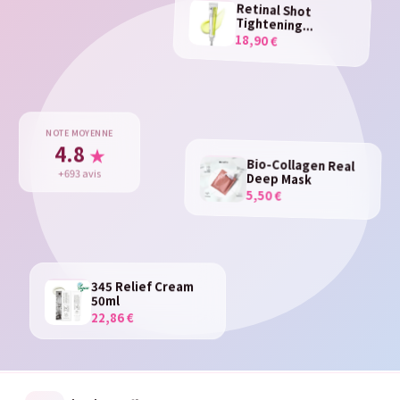
Retinal Shot
Tightening...
18,90 €
NOTE MOYENNE
4.8
★
Bio-Collagen Real
Deep Mask
+693 avis
5,50 €
345 Relief Cream
50ml
22,86 €