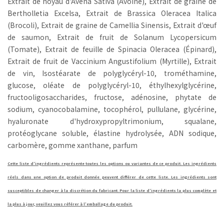
Extrait de noyau d'Avena Sativa (Avoine), Extrait de graine de
Bertholletia Excelsa, Extrait de Brassica Oleracea Italica
(Brocoli), Extrait de graine de Camellia Sinensis, Extrait d'œuf
de saumon, Extrait de fruit de Solanum Lycopersicum
(Tomate), Extrait de feuille de Spinacia Oleracea (Épinard),
Extrait de fruit de Vaccinium Angustifolium (Myrtille), Extrait
de vin, Isostéarate de polyglycéryl-10, trométhamine,
glucose, oléate de polyglycéryl-10, éthylhexylglycérine,
fructooligosaccharides, fructose, adénosine, phytate de
sodium, cyanocobalamine, tocophérol, pullulane, glycérine,
hyaluronate d'hydroxypropyltrimonium, squalane,
protéoglycane soluble, élastine hydrolysée, ADN sodique,
carbomère, gomme xanthane, parfum
Cette liste d'ingrédients représente toutes les options ou variantes de ce produit. Les ingrédients
réels dans une option de produit donnée peuvent différer de cette liste. Les ingrédients sont
susceptibles de changer à la discrétion du fabricant. Pour la liste d'ingrédients la plus complète et
la plus à jour, veuillez vous référer à l'emballage du produit.