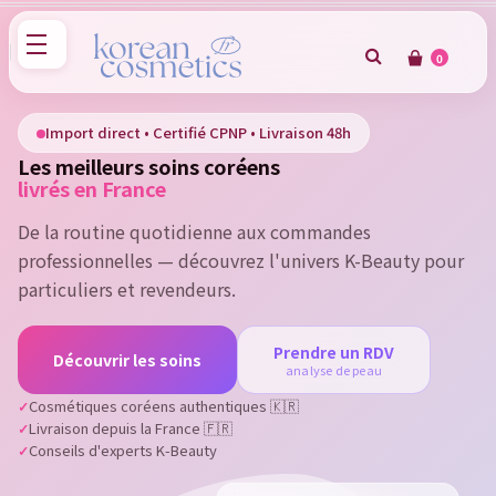
0
×
Sign in
Import direct • Certifié CPNP • Livraison 48h
Les meilleurs soins coréens
You need to be logged in to save products in your wish
livrés en France
list.
De la routine quotidienne aux commandes
professionnelles — découvrez l'univers K-Beauty pour
particuliers et revendeurs.
Cancel
Sign in
Prendre un RDV
Découvrir les soins
analyse de peau
Cosmétiques coréens authentiques 🇰🇷
Livraison depuis la France 🇫🇷
Conseils d'experts K-Beauty