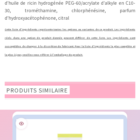
d'huile de ricin hydrogénée PEG-60/acrylate d'alkyle en C10-
30, trométhamine, chlorphénésine, parfum
d'hydroxyacétophénone, citral
Cette liste d'ingrédients représente toutes les options ou variantes de ce produit. Les ingrédients
réels dans une option de produit donnée peuvent différer de cette liste. Les ingrédients sont
susceptibles de changer à la discrétion du fabricant. Pour la liste d'ingrédients la plus complète et
la plus à jour, veuillez vous référer à l'emballage du produit.
PRODUITS SIMILAIRE
EXCLUSIVITÉ WEB