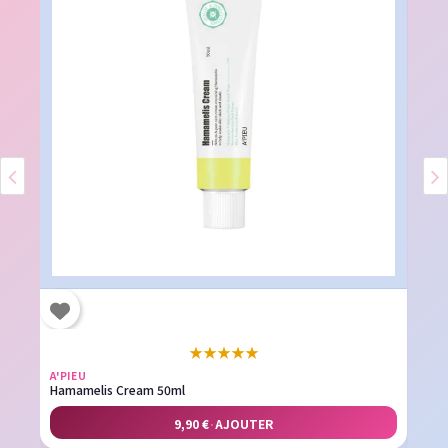
★
★
★
★
★
A'PIEU
Hamamelis Cream 50ml
9,90 €
·
AJOUTER