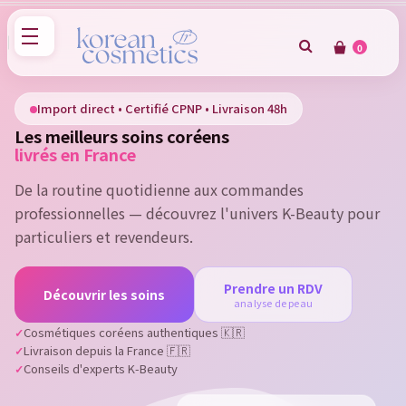
0
×
Sign in
Import direct • Certifié CPNP • Livraison 48h
Les meilleurs soins coréens
You need to be logged in to save products in your wish
livrés en France
list.
De la routine quotidienne aux commandes
professionnelles — découvrez l'univers K-Beauty pour
particuliers et revendeurs.
Cancel
Sign in
Prendre un RDV
Découvrir les soins
analyse de peau
Cosmétiques coréens authentiques 🇰🇷
Livraison depuis la France 🇫🇷
Conseils d'experts K-Beauty