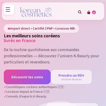
0
×
Sign in
Import direct • Certifié CPNP • Livraison 48h
Les meilleurs soins coréens
You need to be logged in to save products in your wish
livrés en France
list.
De la routine quotidienne aux commandes
professionnelles — découvrez l'univers K-Beauty pour
particuliers et revendeurs.
Cancel
Sign in
Prendre un RDV
Découvrir les soins
analyse de peau
Cosmétiques coréens authentiques 🇰🇷
Livraison depuis la France 🇫🇷
Conseils d'experts K-Beauty