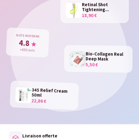
Retinal Shot
Tightening...
18,90 €
NOTE MOYENNE
4.8
★
+693 avis
Bio-Collagen Real
Deep Mask
5,50 €
345 Relief Cream
50ml
22,86 €
Livraison offerte