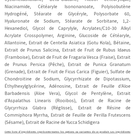
Niacinamide, Cétéaryle Isononanoate, Polyisobutène
Hydrogéné, Stéarate de Glycéryle, Polysorbate 60,
Hyaluronate de Sodium, Stéarate de Sorbitane, 1,2-
Hexanediol, Glycol de Caprylyle, Acrylates/C10-30 Alkyl
Acrylate Crosspolymer, Arginine, Glucoside de Cétéaryle,
Allantoïne, Extrait de Centella Asiatica (Gotu Kola), Bétaïne,
Extrait de Prunus Salicina, Extrait de Fruit de Rubus Idaeus
(Framboise), Extrait de Fruit de Fragaria Vesca (Fraise), Extrait
de Prunus Persica (Pêche), Extrait de Punica Granatum
(Grenade), Extrait de Fruit de Ficus Carica (Figuier), Sulfate de
Chondroïtine de Sodium, Glycyrrhizate de Dipotassium,
Éthylhexylglycérine, Adénosine, Extrait de Feuille d'Aloe
Barbadensis (Aloe Vera), Glycol de Pentylène, Extrait
d'Aspalathus Linearis (Rooibos), Extrait de Racine de
Glycyrrhiza Glabra (Réglisse), Extrait de Résine de
Commiphora Myrrha, Extrait de Feuille de Perilla Frutescens
(Sésame), Extrait de Racine de Yucca Schidigera
Cette liste d'ingrédients représente toutes les options ou variantes de ce produit. Les ingrédients