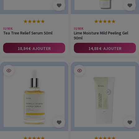
★
★
★
★
★
★
★
★
★
★
IUNIK
IUNIK
Tea Tree Relief Serum 50ml
Lime Moisture Mild Peeling Gel
90ml
18,84 €
·
AJOUTER
14,88 €
·
AJOUTER
★
★
★
★
★
★
★
★
★
★