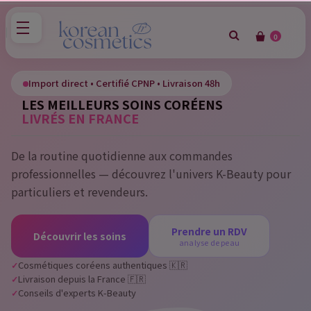
0
×
Sign in
Import direct • Certifié CPNP • Livraison 48h
LES MEILLEURS SOINS CORÉENS
You need to be logged in to save products in your wish
LIVRÉS EN FRANCE
list.
De la routine quotidienne aux commandes
professionnelles — découvrez l'univers K-Beauty pour
Cancel
Sign in
particuliers et revendeurs.
Prendre un RDV
Découvrir les soins
analyse de peau
Cosmétiques coréens authentiques 🇰🇷
Livraison depuis la France 🇫🇷
Conseils d'experts K-Beauty