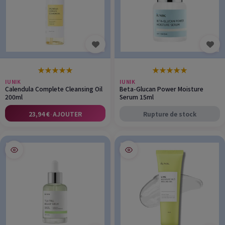
★
★
★
★
★
★
★
★
★
★
IUNIK
IUNIK
Calendula Complete Cleansing Oil
Beta-Glucan Power Moisture
200ml
Serum 15ml
23,94 €
·
AJOUTER
Rupture de stock