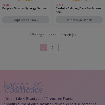
IUNIK
IUNIK
Propolis Vitamin Synergy Serum
Centella Calming Daily SunScreen
60ml
Rupture de stock
Rupture de stock
Affichage 1-12 de 17 article(s)
1
2
chevron_right
L'import de K-Beauty de référence en France —
produits authentiques, livraison rapide, expertise coréenne.