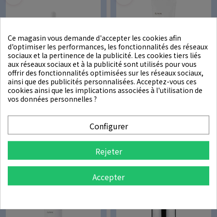
Ce magasin vous demande d'accepter les cookies afin
d'optimiser les performances, les fonctionnalités des réseaux
sociaux et la pertinence de la publicité. Les cookies tiers liés
aux réseaux sociaux et à la publicité sont utilisés pour vous
offrir des fonctionnalités optimisées sur les réseaux sociaux,
ainsi que des publicités personnalisées. Acceptez-vous ces
cookies ainsi que les implications associées à l'utilisation de
vos données personnelles ?
★
★
★
★
★
★
★
★
★
★
IUNIK
IUNIK
Beta-Glucan Power Moisture
Centella Mild Cleansing Foam
Configurer
Serum 50ml
Rupture de stock
15,00 €
·
AJOUTER
Rejeter
Accepter