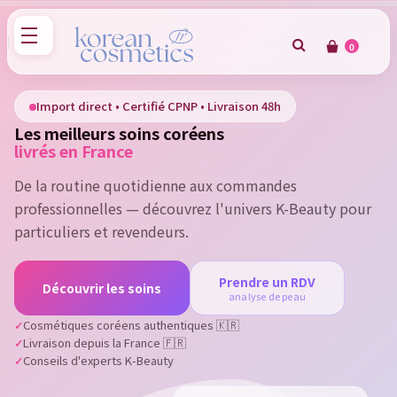
0
×
Sign in
Import direct • Certifié CPNP • Livraison 48h
Les meilleurs soins coréens
You need to be logged in to save products in your wish
livrés en France
list.
De la routine quotidienne aux commandes
professionnelles — découvrez l'univers K-Beauty pour
particuliers et revendeurs.
Cancel
Sign in
Prendre un RDV
Découvrir les soins
analyse de peau
Cosmétiques coréens authentiques 🇰🇷
Livraison depuis la France 🇫🇷
Conseils d'experts K-Beauty