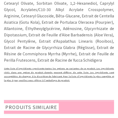
Cetearyl Olivate, Sorbitan Olivate, 1,2-Hexanediol, Caprylyl
Glycol, Acrylates/C10-30 Alkyl Acrylate Crosspolymer,
Arginine, Cetearyl Glucoside, Bêta-Glucane, Extrait de Centella
Asiatica (Gotu Kola), Extrait de Portulaca Oleracea (Pourpier),
Allantoïne, Éthylhexylglycérine, Adénosine, Glycyrrhizate de
Dipotassium, Extrait de Feuille d'Aloe Barbadensis (Aloe Vera),
Glycol Pentylène, Extrait d'Aspalathus Linearis (Rooibos),
Extrait de Racine de Glycyrrhiza Glabra (Réglisse), Extrait de
Résine de Commiphora Myrrha (Myrrhe), Extrait de Feuille de
Perilla Frutescens, Extrait de Racine de Yucca Schidigera
Cette liste d'ingrédients représente toutes les options ou variantes de ce produit. Les ingrédients
réels dans une option de produit donnée peuvent différer de cette liste. Les ingrédients sont
susceptibles de changer à la discrétion du fabricant. Pour la liste d'ingrédients la plus complète et
la plus à jour, veuillez vous référer à l'emballage du produit.
PRODUITS SIMILAIRE