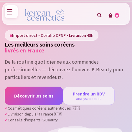
0
×
Sign in
Import direct • Certifié CPNP • Livraison 48h
Les meilleurs soins coréens
You need to be logged in to save products in your wish
livrés en France
list.
De la routine quotidienne aux commandes
professionnelles — découvrez l'univers K-Beauty pour
particuliers et revendeurs.
Cancel
Sign in
Prendre un RDV
Découvrir les soins
analyse de peau
Cosmétiques coréens authentiques 🇰🇷
Livraison depuis la France 🇫🇷
Conseils d'experts K-Beauty