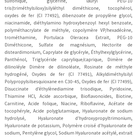
sulfonique, glycérine, lauryl PEG-10
tris(triméthylsiloxy)silyléthyl diméthicone, tocophérol,
oxydes de fer (CI 77492), dibenzoate de propylène glycol,
niacinamide, diéthylamino hydroxybenzoyl hexyl benzoate,
polyméthacrylate de méthyle, copolymère VP/hexadécène,
trométhamine, Portulaca Oleracea Extrait, PEG-10
Diméthicone, Sulfate de magnésium, Hectorite de
disteardimonium, Caprylate de glycéryle, Éthylhexylglycérine,
Panthénol, Triglycéride caprylique/caprique, Dimère de
dilinoléyle Dimère de dilinoléate, Rosinate de méthyle
hydrogéné, Oxydes de fer (CI 77491), Alkyldiméthylsilyl
Polypropylsilsesquioxane en C30-45, Oxydes de fer (CI 77499),
Disuccinate d'éthylènediamine trisodique, Pyridoxine,
Thiamine HCl, Acide ascorbique, Bioflavonoïdes, Biotine,
Carnitine, Acide folique, Niacine, Riboflavine, Acétate de
tocophéryle, Acide polyglutamique, Hyaluronate de sodium
hydrolysé, Hyaluronate d'hydroxypropyltrimonium,
Hyaluronate de potassium, Polymère croisé d'hyaluronate de
sodium, Pentylène glycol, Sodium Hyaluronate acétylé, extrait