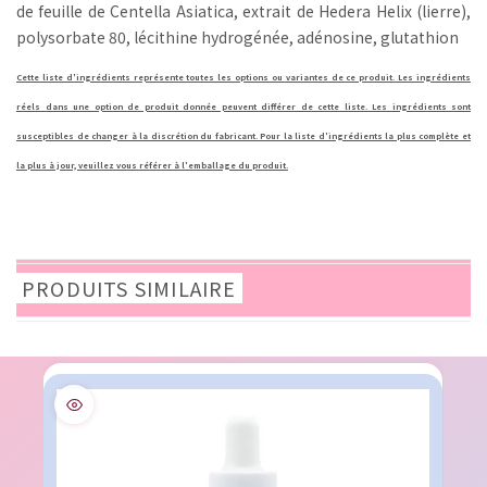
de feuille de Centella Asiatica, extrait de Hedera Helix (lierre),
polysorbate 80, lécithine hydrogénée, adénosine, glutathion
Cette liste d'ingrédients représente toutes les options ou variantes de ce produit. Les ingrédients
réels dans une option de produit donnée peuvent différer de cette liste. Les ingrédients sont
susceptibles de changer à la discrétion du fabricant. Pour la liste d'ingrédients la plus complète et
la plus à jour, veuillez vous référer à l'emballage du produit.
PRODUITS SIMILAIRE