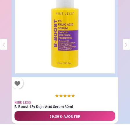
★
★
★
★
★
NINE LESS
B-Boost 1% Kojic Acid Serum 30ml
19,80 €
·
AJOUTER