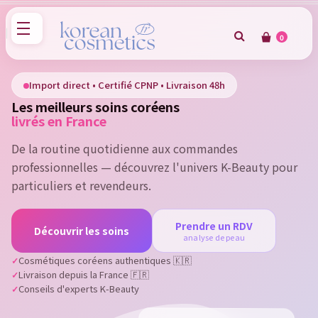
0
×
Sign in
Import direct • Certifié CPNP • Livraison 48h
Les meilleurs soins coréens
You need to be logged in to save products in your wish
livrés en France
list.
De la routine quotidienne aux commandes
professionnelles — découvrez l'univers K-Beauty pour
particuliers et revendeurs.
Cancel
Sign in
Prendre un RDV
Découvrir les soins
analyse de peau
Cosmétiques coréens authentiques 🇰🇷
Livraison depuis la France 🇫🇷
Conseils d'experts K-Beauty