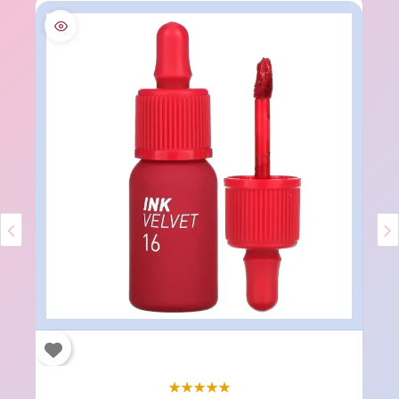
★
★
★
★
★