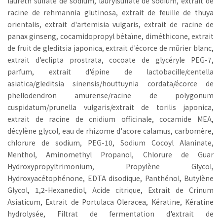
laureth sulfate de sodium, laurylsulfate de sodium, extrait de
racine de rehmannia glutinosa, extrait de feuille de thuya
orientalis, extrait d'artemisia vulgaris, extrait de racine de
panax ginseng, cocamidopropyl bétaïne, diméthicone, extrait
de fruit de gleditsia japonica, extrait d'écorce de mûrier blanc,
extrait d'eclipta prostrata, cocoate de glycéryle PEG-7,
parfum, extrait d'épine de lactobacille/centella
asiatica/gleditsia sinensis/houttuynia cordata/écorce de
phellodendron amurense/racine de polygonum
cuspidatum/prunella vulgaris/extrait de torilis japonica,
extrait de racine de cnidium officinale, cocamide MEA,
décylène glycol, eau de rhizome d'acore calamus, carbomère,
chlorure de sodium, PEG-10, Sodium Cocoyl Alaninate,
Menthol, Aminomethyl Propanol, Chlorure de Guar
Hydroxypropyltrimonium, Propylène Glycol,
Hydroxyacétophénone, EDTA disodique, Panthénol, Butylène
Glycol, 1,2-Hexanediol, Acide citrique, Extrait de Crinum
Asiaticum, Extrait de Portulaca Oleracea, Kératine, Kératine
hydrolysée, Filtrat de fermentation d'extrait de