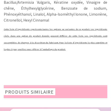
Bacillus/Artemisia Vulgaris, Kératine oxydée, Vinaigre de
chêne, Éthylhexylglycérine, Benzoate de sodium,
Phénoxyéthanol, Linalol, Alpha-Isométhyl Ionone, Limonène,
Citronellol, Hexyl Cinnamal
Cette liste d'ingrédients représente toutes les options ou variantes de ce produit. Les ingrédients
réels dans une option de produit donnée peuvent différer de cette liste. Les ingrédients sont
susceptibles de changer à la discrétion du fabricant. Pour la liste d'ingrédients la plus complète et
la plus à jour, veuillez vous référer à l'emballage du produit.
PRODUITS SIMILAIRE