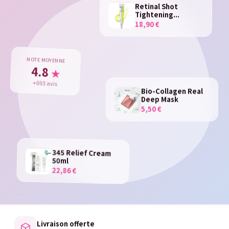
Retinal Shot
Tightening...
18,90 €
NOTE MOYENNE
4.8
★
+693 avis
Bio-Collagen Real
Deep Mask
5,50 €
345 Relief Cream
50ml
22,86 €
Livraison offerte