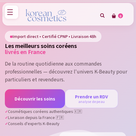
0
×
Sign in
Import direct • Certifié CPNP • Livraison 48h
Les meilleurs soins coréens
You need to be logged in to save products in your wish
livrés en France
list.
De la routine quotidienne aux commandes
professionnelles — découvrez l'univers K-Beauty pour
particuliers et revendeurs.
Cancel
Sign in
Prendre un RDV
Découvrir les soins
analyse de peau
Cosmétiques coréens authentiques 🇰🇷
Livraison depuis la France 🇫🇷
Conseils d'experts K-Beauty