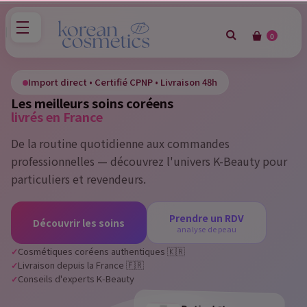
0
×
Sign in
Import direct • Certifié CPNP • Livraison 48h
Les meilleurs soins coréens
You need to be logged in to save products in your wish
livrés en France
list.
De la routine quotidienne aux commandes
professionnelles — découvrez l'univers K-Beauty pour
particuliers et revendeurs.
Cancel
Sign in
Prendre un RDV
Découvrir les soins
analyse de peau
Cosmétiques coréens authentiques 🇰🇷
Livraison depuis la France 🇫🇷
Conseils d'experts K-Beauty