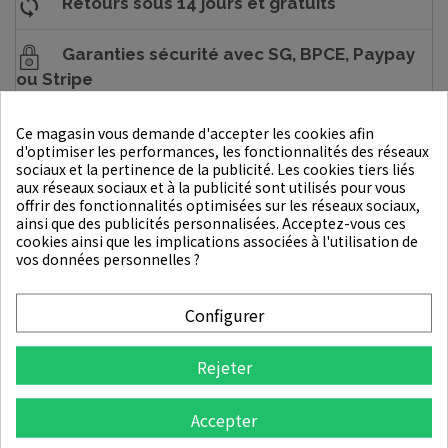
Retours sous 14 jours et gratuits
Garanties sécurité avec SG, BPCE, Paypay
ou Stripe
2.5% Récompense de fidélité
Ce magasin vous demande d'accepter les cookies afin
d'optimiser les performances, les fonctionnalités des réseaux
sociaux et la pertinence de la publicité. Les cookies tiers liés
aux réseaux sociaux et à la publicité sont utilisés pour vous
offrir des fonctionnalités optimisées sur les réseaux sociaux,
DESCRIPTION
ainsi que des publicités personnalisées. Acceptez-vous ces
cookies ainsi que les implications associées à l'utilisation de
DÉTAILS DU PRODUIT
vos données personnelles ?
Le PDRN Reedle Shot Eye Lifter 15ml de la marque VT
Configurer
Cosmetics est un soin contour des yeux puissant conçu pour
lifter et rajeunir la zone délicate du contour des yeux. Ce
Rejeter
produit innovant contient du PDRN, un ingrédient régénérant
qui stimule la régénération cellulaire pour une peau plus
Accepter
ferme et plus éclatante.