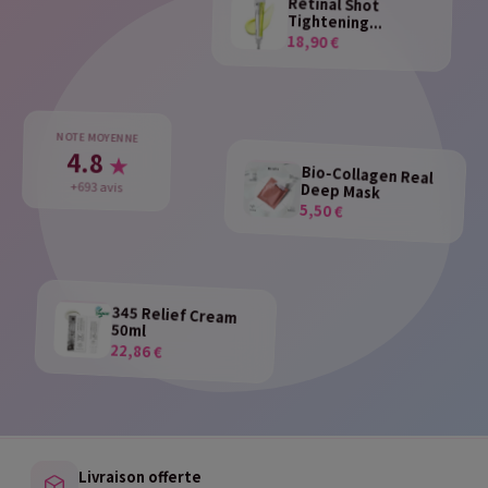
Retinal Shot
Tightening...
18,90 €
NOTE MOYENNE
4.8
★
Bio-Collagen Real
+693 avis
Deep Mask
5,50 €
345 Relief Cream
50ml
22,86 €
Livraison offerte