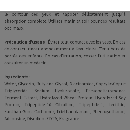
Mode d'emploi
: Appliquer une petite quantité de produit sur
le contour des yeux et tapoter délicatement jusqu'à
absorption complète. Utiliser matin et soir pour des résultats
optimaux.
Précaution d'usage
: Éviter tout contact avec les yeux. En cas
de contact, rincer abondamment à l'eau claire. Tenir hors de
portée des enfants. En cas d'irritation, cesser l'utilisation et
consulter un médecin.
Ingrédients
:
Water, Glycerin, Butylene Glycol, Niacinamide, Caprylic/Capric
Triglyceride, Sodium Hyaluronate, Pseudoalteromonas
Ferment Extract, Hydrolyzed Wheat Protein, Hydrolyzed Soy
Protein, Tripeptide-10 Citrulline, Tripeptide-1, Lecithin,
Xanthan Gum, Carbomer, Triethanolamine, Phenoxyethanol,
Adenosine, Disodium EDTA, Fragrance.