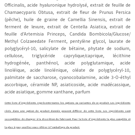
Officinalis, acide hyaluronique hydrolysé, extrait de feuille de
Chamaecyparis Obtusa, extrait de fleur de Prunus Persica
(pêche), huile de graine de Camellia Sinensis, extrait de
ferment de levure, extrait de Centella Asiatica, extrait de
feuille d'Artemisia Princeps, Candida Bombicola/​Glucose/​
Methyl Colzaeedate Ferment, pentylène glycol, laurate de
polyglycéryl-10, salicylate de bétaïne, phytate de sodium,
cellulose, triglycéride caprylique/​caprique, lécithine
hydrogénée, panthénol, acide polyglutamique, acide
linoléique, acide linolénique, oléate de polyglycéryl-10,
palmitate de saccharose, cyanocobalamine, acide 3-O-éthyl
ascorbique, céramide NP, asiaticoside, acide madécassique,
acide asiatique, gomme xanthane, parfum
Cette liste d'ingrédients représente toutes les options ou variantes de ce produit. Les ingrédients
réels dans une option de produit donnée peuvent différer de cette liste. Les ingrédients sont
susceptibles de changer à la discrétion du fabricant. Pour la liste d'ingrédients la plus complète et
la plus à jour, veuillez vous référer à l'emballage du produit.