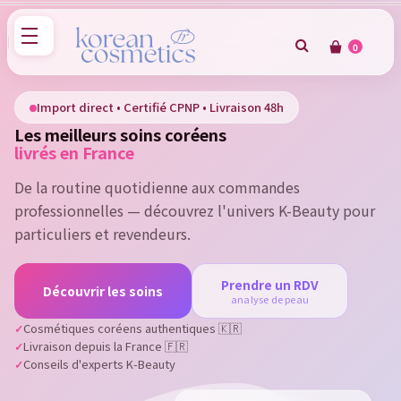
0
×
Sign in
Import direct • Certifié CPNP • Livraison 48h
Les meilleurs soins coréens
You need to be logged in to save products in your wish
livrés en France
list.
De la routine quotidienne aux commandes
professionnelles — découvrez l'univers K-Beauty pour
particuliers et revendeurs.
Cancel
Sign in
Prendre un RDV
Découvrir les soins
analyse de peau
Cosmétiques coréens authentiques 🇰🇷
Livraison depuis la France 🇫🇷
Conseils d'experts K-Beauty