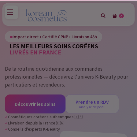
0
×
Sign in
Import direct • Certifié CPNP • Livraison 48h
LES MEILLEURS SOINS CORÉENS
You need to be logged in to save products in your wish
LIVRÉS EN FRANCE
list.
De la routine quotidienne aux commandes
professionnelles — découvrez l'univers K-Beauty pour
Cancel
Sign in
particuliers et revendeurs.
Prendre un RDV
Découvrir les soins
analyse de peau
Cosmétiques coréens authentiques 🇰🇷
Livraison depuis la France 🇫🇷
Conseils d'experts K-Beauty