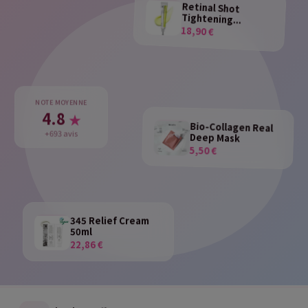
Retinal Shot
Tightening...
18,90 €
NOTE MOYENNE
4.8
★
Bio-Collagen Real
Deep Mask
+693 avis
5,50 €
345 Relief Cream
50ml
22,86 €