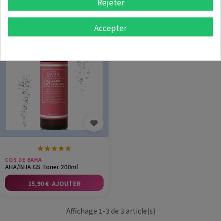
Rejeter
13,50 €
·
AJOUTER
14,50 €
·
AJOUTER
Accepter
★
★
★
★
★
COS DE BAHA
AHA/BHA GS Toner 200ml
15,90 €
·
AJOUTER
Affichage 1-3 de 3 article(s)