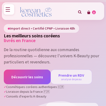
0
×
Sign in
Import direct • Certifié CPNP • Livraison 48h
Les meilleurs soins coréens
You need to be logged in to save products in your wish
livrés en France
list.
De la routine quotidienne aux commandes
professionnelles — découvrez l'univers K-Beauty pour
particuliers et revendeurs.
Cancel
Sign in
Prendre un RDV
Découvrir les soins
analyse de peau
Cosmétiques coréens authentiques 🇰🇷
Livraison depuis la France 🇫🇷
Conseils d'experts K-Beauty