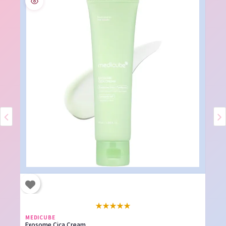
★
★
★
★
★
MEDICUBE
Exosome Cica Cream