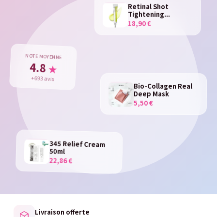
Retinal Shot
Tightening...
18,90 €
NOTE MOYENNE
4.8
★
+693 avis
Bio-Collagen Real
Deep Mask
5,50 €
345 Relief Cream
50ml
22,86 €
Livraison offerte