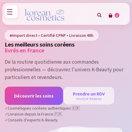
0
×
Sign in
Import direct • Certifié CPNP • Livraison 48h
Les meilleurs soins coréens
You need to be logged in to save products in your wish
livrés en France
list.
De la routine quotidienne aux commandes
professionnelles — découvrez l'univers K-Beauty pour
particuliers et revendeurs.
Cancel
Sign in
Prendre un RDV
Découvrir les soins
analyse de peau
Cosmétiques coréens authentiques 🇰🇷
Livraison depuis la France 🇫🇷
Conseils d'experts K-Beauty