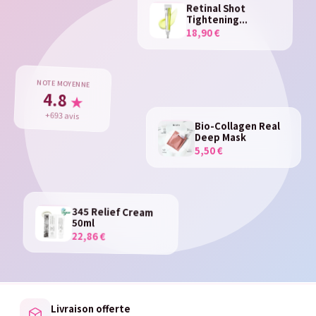
Retinal Shot
Tightening...
18,90 €
NOTE MOYENNE
4.8
★
+693 avis
Bio-Collagen Real
Deep Mask
5,50 €
345 Relief Cream
50ml
22,86 €
Livraison offerte